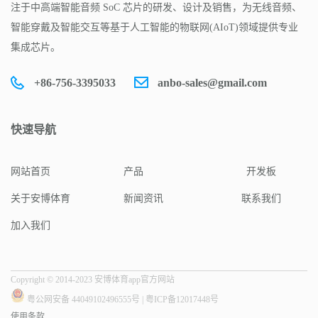
注于中高端智能音频 SoC 芯片的研发、设计及销售，为无线音频、
智能穿戴及智能交互等基于人工智能的物联网(AIoT)领域提供专业
集成芯片。
+86-756-3395033
anbo-sales@gmail.com
快速导航
网站首页
产品
开发板
关于安博体育
新闻资讯
联系我们
加入我们
Copyright © 2014-2023 安博体育app官方网站
粤公网安备 44049102496555号
|
粤ICP备12017448号
使用条款