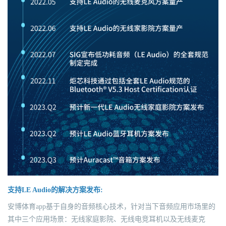
支持LE Audio的解决方案发布:
安博体育app基于自身的音频核心技术，针对当下音频应用市场里的
其中三个应用场景：无线家庭影院、无线电竞耳机以及无线麦克