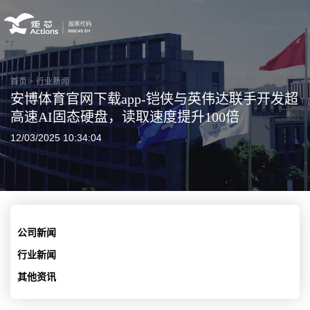
首页
>
行业新闻
安博体育官网下载app-铠侠与英伟达联手开发超
高速AI固态硬盘，读取速度提升100倍
12/03/2025 10:34:04
公司新闻
行业新闻
其他资讯