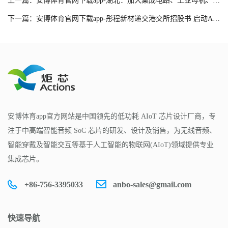
上一篇：安博体育官网下载app-湖北：加大集成电路、工业母机、具身智能等新兴产业和未来产业投资布局力度
下一篇：安博体育官网下载app-彤程新材递交港交所招股书 启动A+H上市
安博体育app官方网站是中国领先的低功耗 AIoT 芯片设计厂商，专
注于中高端智能音频 SoC 芯片的研发、设计及销售，为无线音频、
智能穿戴及智能交互等基于人工智能的物联网(AIoT)领域提供专业
集成芯片。
+86-756-3395033
anbo-sales@gmail.com
快速导航