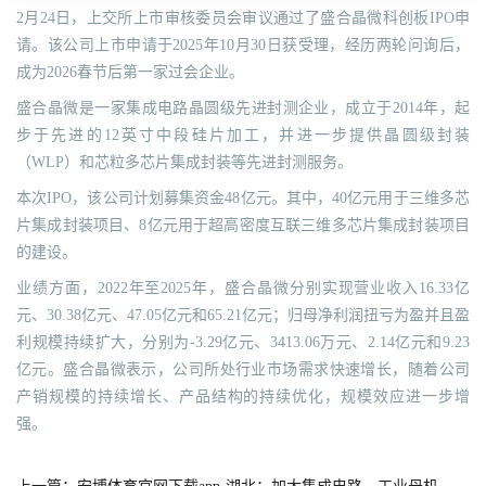
2月24日，上交所上市审核委员会审议通过了盛合晶微科创板IPO申
请。该公司上市申请于2025年10月30日获受理，经历两轮问询后，
成为2026春节后第一家过会企业。
盛合晶微是一家集成电路晶圆级先进封测企业，成立于2014年，起
步于先进的12英寸中段硅片加工，并进一步提供晶圆级封装
（WLP）和芯粒多芯片集成封装等先进封测服务。
本次IPO，该公司计划募集资金48亿元。其中，40亿元用于三维多芯
片集成封装项目、8亿元用于超高密度互联三维多芯片集成封装项目
的建设。
业绩方面，2022年至2025年，盛合晶微分别实现营业收入16.33亿
元、30.38亿元、47.05亿元和65.21亿元；归母净利润扭亏为盈并且盈
利规模持续扩大，分别为-3.29亿元、3413.06万元、2.14亿元和9.23
亿元。盛合晶微表示，公司所处行业市场需求快速增长，随着公司
产销规模的持续增长、产品结构的持续优化，规模效应进一步增
强。