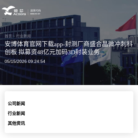
首页
>
行业新闻
安博体育官网下载app-封测厂商盛合晶微冲刺科
创板 拟募资48亿元加码3D封装业务
05/15/2026 09:24:54
公司新闻
行业新闻
其他资讯