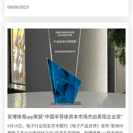
09/06/2023
安博体育app荣获“中国半导体资本市场杰出表现企业奖”
8月18日，电子行业知名学术期刊《电子产品世界》发布“影响中