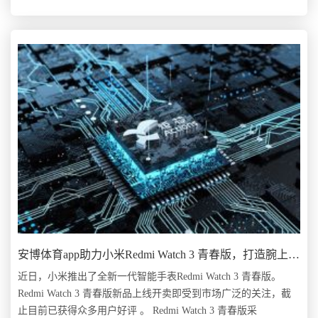
安博体育app助力小米Redmi Watch 3 青春版，打造腕上大屏自在的通话体验
近日，小米推出了全新一代智能手表Redmi Watch 3 青春版。
Redmi Watch 3 青春版新品上线开卖即受到市场广泛的关注，截
止目前已获得众多用户好评 。 Redmi Watch 3 青春版采