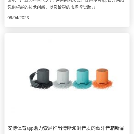
国电子产业30年时代之光”评选系列荣誉。安博体育app官方网站
凭借卓越的技术创新，以及敏锐的市场嗅觉助力
09/04/2023
安博体育app助力索尼推出清晰澎湃音质的蓝牙音箱新品