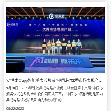
安博体育app智能手表芯片获“中国芯”优秀市场表现产品奖
9月20日，2023琴珠澳集成电路产业促进峰会暨第十八届“中国芯”
颁奖仪式在珠海金山软件园正式开幕。“中国芯”评选活动是国内
集成电路领域最具影响力和权威性的
09/22/2023