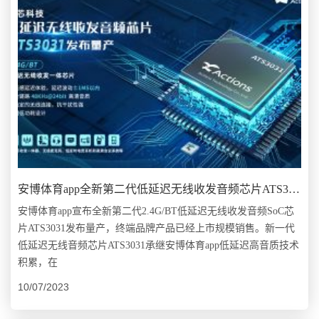
安博体育app全新第二代低延迟无线收发音频芯片ATS3031发布量产
安博体育app宣布全新第二代2.4G/BT低延迟无线收发音频SoC芯
片ATS3031发布量产，终端品牌产品已经上市规模销售。新一代
低延迟无线音频芯片ATS3031承继安博体育app低延迟高音质技术
积累，在
10/07/2023