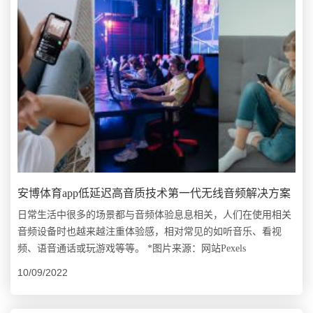
安博体育app低延迟高音质技术第一代无线音频解决方案
日常生活中很多的场景都与音频体验息息相关，人们在使用相关
音频设备时也越来越注重体验感，相对常见的如听音乐、看视
频、语音通话或玩游戏等等。 *图片来源：网站Pexels
10/09/2022