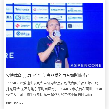
安博体育app周正宇：让高品质的声音如影随“行”
1877年，以爱迪生发明留声机为起点，现代音频产品开始出现，
并充满活力,不时地引领时尚风潮；1964年卡带机首次面世，80年
代传入中国，和牛仔喇叭裤一起成为80年代中国最时尚ico
08/19/2022